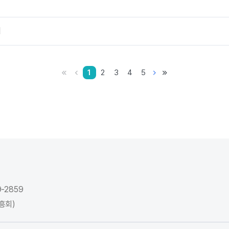
내
ì²« íì´ì§
ì´ì  íì´ì§
ë¤ì íì´ì§
ë§ì§ë§ íì´ì§
1
2
3
4
5
-2859
흥회)