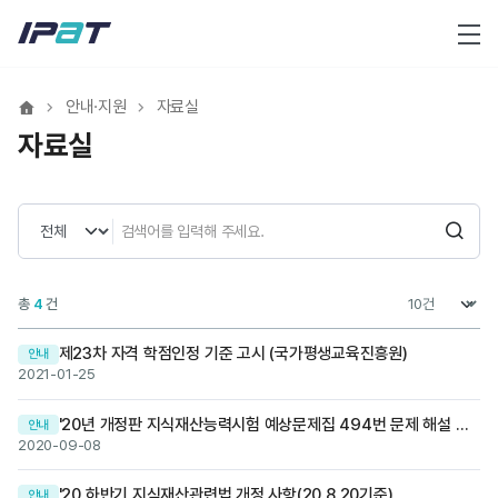
메뉴
안내·지원
자료실
자료실
검색
총
4
건
제23차 자격 학점인정 기준 고시 (국가평생교육진흥원)
안내
2021-01-25
'20년 개정판 지식재산능력시험 예상문제집 494번 문제 해설 추가
안내
2020-09-08
'20 하반기 지식재산관련법 개정 사항(20.8.20기준)
안내