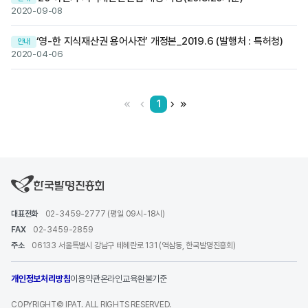
2020-09-08
‘영-한 지식재산권 용어사전’ 개정본_2019.6 (발행처 : 특허청)
안내
2020-04-06
ì²« íì´ì§
ì´ì  íì´ì§
ë¤ì íì´ì§
ë§ì§ë§ íì´ì§
1
대표전화
02-3459-2777 (평일 09시-18시)
FAX
02-3459-2859
주소
06133 서울특별시 강남구 테헤란로 131 (역삼동, 한국발명진흥회)
개인정보처리방침
이용약관
온라인교육환불기준
COPYRIGHT© IPAT. ALL RIGHTS RESERVED.