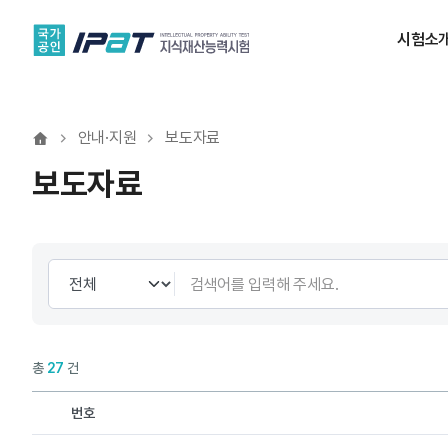
시험소
안내·지원
보도자료
보도자료
총
27
건
번호