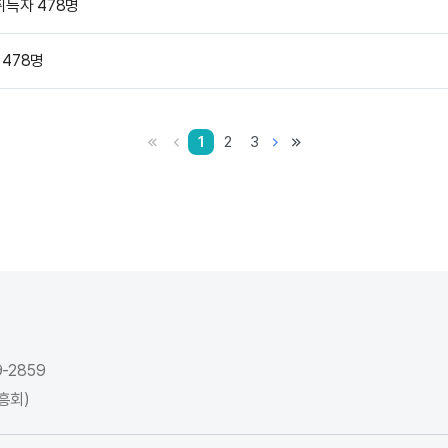
취득자 478명
478명
ì²« íì´ì§
ì´ì  íì´ì§
ë¤ì íì´ì§
ë§ì§ë§ íì´ì§
1
2
3
-2859
흥회)