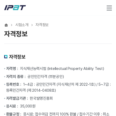
메뉴
시험소개
자격정보
자격정보
자격정보
자격명 :
지식재산능력시험 (Intellectual Property Ability Test)
자격의 종류 :
공인민간자격 (부분공인)
등록번호 :
1~4급 : 공인민간자격 (지식재산처 제 2022-1호) / 5~7급 :
등록민간자격 (제 2014-0408호)
자격발급기관 :
한국발명진흥회
응시료 :
35,000원
환불규정 :
응시료: 접수마감 전까지 100% 환불 / 접수기간 이후 : 취소